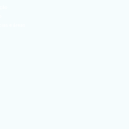
ação
o
cias e áreas