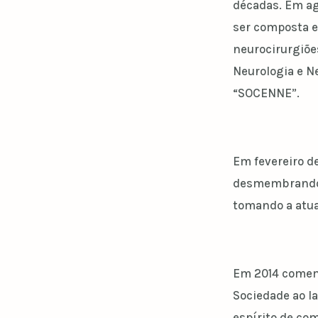
décadas. Em a
ser composta e
neurocirurgiõ
Neurologia e Ne
“SOCENNE”.
Em fevereiro d
desmembrando a
tomando a atu
Em 2014 comem
Sociedade ao la
espírito de co