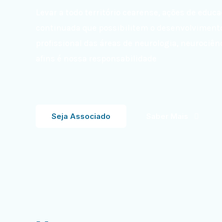
Levar a todo território cearense, ações de educ
continuada que possibilitem o desenvolviment
profissional das áreas de neurologia, neurociên
afins é nossa responsabilidade
Seja Associado
Saber Mais